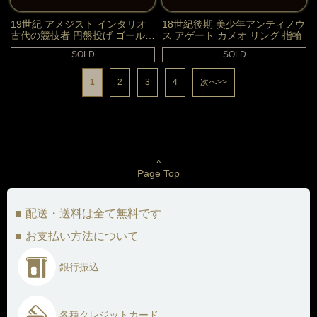
19世紀 アメジスト インタリオ
18世紀後期 美少年アンティノウ
古代の競技者 円盤投げ ゴールド
ス アゲート カメオ リング 指輪
リング
SOLD
SOLD
1
2
3
4
次へ>>
^
Page Top
配送・送料は全て無料です
お支払い方法について
銀行振込
各種クレジットカード