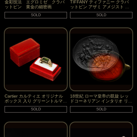
金彩技法 エグロミゼ クラバ
TIFFANY ティファニー クラバ
ットピン 黄金の細密画
ットピン アザミ アメジスト プ
ラチナ ダイヤモンド
SOLD
SOLD
Cartier カルティエ オリジナル
18世紀 ローマ皇帝の凱旋 レッ
ボックス 入り グリーントルマリ
ドコーネリアン インタリオ リン
ン ゴールド リング 指輪
グ 指輪
SOLD
SOLD