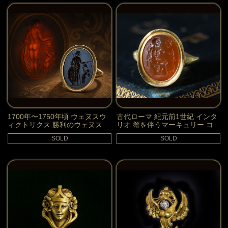
1700年〜1750年頃 ウェヌスウ
古代ローマ 紀元前1世紀 インタ
ィクトリクス 勝利のウェヌス ニ
リオ 蟹を伴うマーキュリー コー
コロ インタリオ リング 指輪
ネリアン リング 指輪
SOLD
SOLD