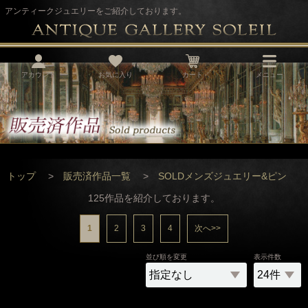
アンティークジュエリーをご紹介しております。
アカウント
お気に入り
カート
メニュー
トップ
>
販売済作品一覧
>
SOLDメンズジュエリー&ピン
125
作品を紹介しております。
1
2
3
4
次へ>>
並び順を変更
表示件数