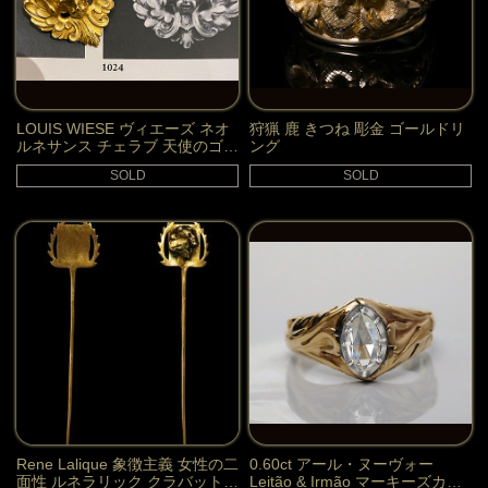
LOUIS WIESE ヴィエーズ ネオ
狩猟 鹿 きつね 彫金 ゴールドリ
ルネサンス チェラブ 天使のゴー
ング
ルド ブローチ
SOLD
SOLD
Rene Lalique 象徴主義 女性の二
0.60ct アール・ヌーヴォー
面性 ルネラリック クラバットピ
Leitão & Irmão マーキーズカッ