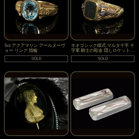
5ct アクアマリン アールヌーヴ
ネオゴシック様式 マルタ十字 十
ォー リング 指輪
字軍 騎士の彫金 隠しロケット付
き リング 指輪
SOLD
SOLD