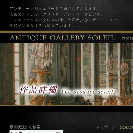
アンティークジュエリーをご紹介しております。
人気のアンティークリング、アンティークピアス、
アンティークネックレスの他、大変希少な古代ジュエリー、
古代インタリオ等も扱っています。
カタ
販売状況から検索
トップ
>
SOL