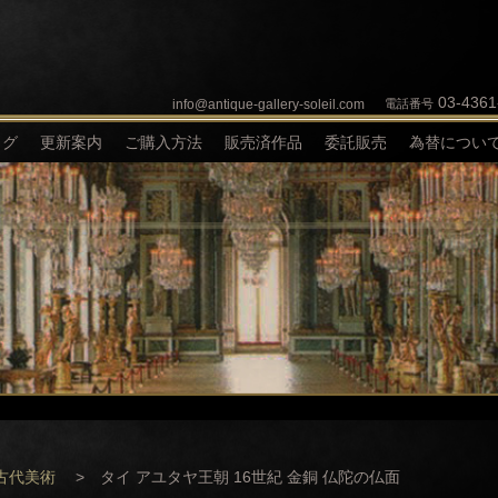
03-4361
info@antique-gallery-soleil.com
電話番号
ログ
更新案内
ご購入方法
販売済作品
委託販売
為替につい
D古代美術
> タイ アユタヤ王朝 16世紀 金銅 仏陀の仏面