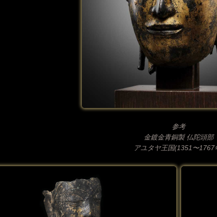
参考
金鍍金青銅製 仏陀頭部
アユタヤ王国(1351〜1767