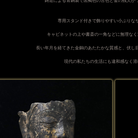
鋳造による青銅製で黒褐色の古色と金の残欠が
専用スタンド付きで飾りやすい小ぶりな
キャビネットの上や書斎の一角などに無理なく
長い年月を経てきた金銅のあたたかな質感と、伏し
現代の私たちの生活にも違和感なく溶