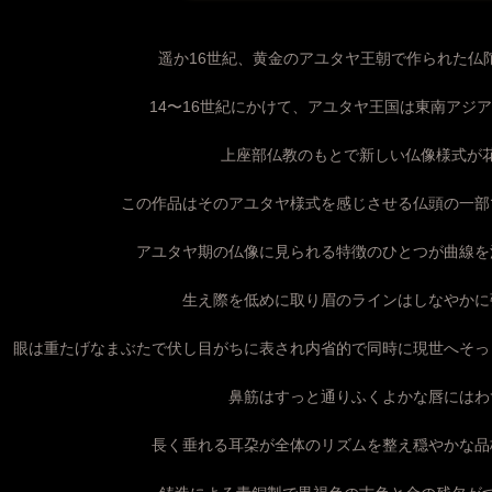
遥か16世紀、黄金のアユタヤ王朝で作られた仏
14〜16世紀にかけて、アユタヤ王国は東南アジ
上座部仏教のもとで新しい仏像様式が
この作品はそのアユタヤ様式を感じさせる仏頭の一部
アユタヤ期の仏像に見られる特徴のひとつが曲線を
生え際を低めに取り眉のラインはしなやかに
眼は重たげなまぶたで伏し目がちに表され内省的で同時に現世へそっ
鼻筋はすっと通りふくよかな唇にはわ
長く垂れる耳朶が全体のリズムを整え穏やかな品