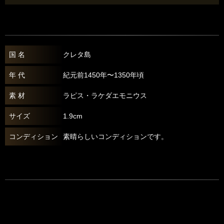
国 名
クレタ島
年 代
紀元前1450年〜1350年頃
素 材
ラピス・ラケダエモニウス
サイズ
1.9cm
コンディション
素晴らしいコンディションです。