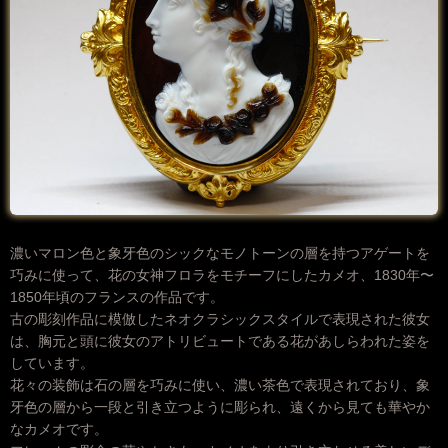
濃いマロン色と象牙色のシックなモノトーンの層を持つアゲートを
巧みに使って、花の女神フロラをモチーフにしたカメオ、1830年〜
1850年頃のフランスの作品です。
古の彫刻作品に模倣したネオクラシックスタイルで表現された彼女
は、胸元と頭に彼女のアトリビュートである花があしらわれた姿を
しています。
花々の装飾は石の層を巧みに使い、濃い茶色で表現されており、象
牙色の層から一段と引き立つように彫られ、遠くから見ても華やか
なカメオです。