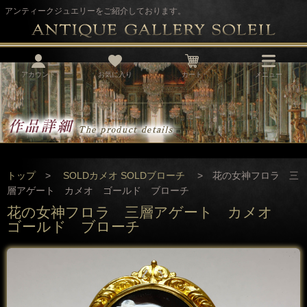
アンティークジュエリーをご紹介しております。
アカウント
お気に入り
カート
メニュー
トップ
>
SOLDカメオ
SOLDブローチ
> 花の女神フロラ 三
層アゲート カメオ ゴールド ブローチ
花の女神フロラ 三層アゲート カメオ
ゴールド ブローチ